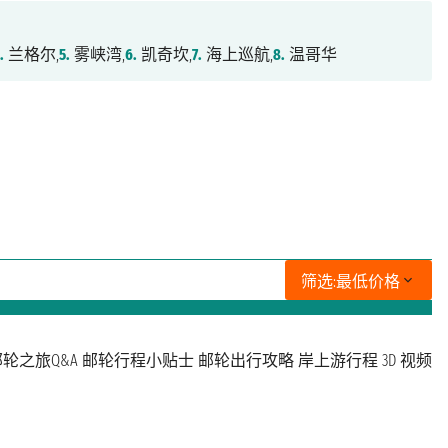
.
兰格尔,
5.
雾峡湾,
6.
凯奇坎,
7.
海上巡航,
8.
温哥华
筛选:
最低价格
轮之旅Q&A
邮轮行程小贴士
邮轮出行攻略
岸上游行程
3D 视频