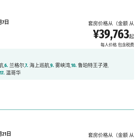
月7日
套房价格从（金额 从
¥39,763
起
每人价格
包含税费
航,
6.
兰格尔,
7.
海上巡航,
9.
雾峡湾,
10.
鲁珀特王子港,
17.
温哥华
月21日
套房价格从（金额 从