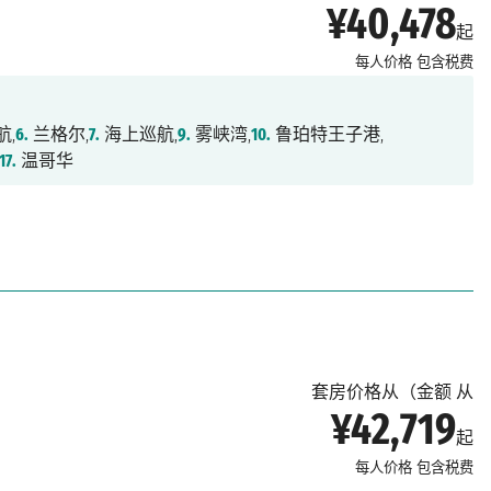
¥40,478
起
每人价格
包含税费
航,
6.
兰格尔,
7.
海上巡航,
9.
雾峡湾,
10.
鲁珀特王子港,
17.
温哥华
套房价格从（金额 从
¥42,719
起
每人价格
包含税费