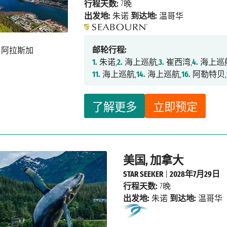
行程天数:
7晚
出发地:
朱诺
到达地:
温哥华
邮轮行程:
1.
朱诺,
2.
海上巡航,
3.
崔西湾,
4.
海上巡
11.
海上巡航,
14.
海上巡航,
16.
阿勒特贝,
了解更多
立即预定
美国, 加拿大
STAR SEEKER
|
2028年7月29日
行程天数:
7晚
出发地:
朱诺
到达地:
温哥华