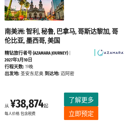
南美洲: 智利, 秘鲁, 巴拿马, 哥斯达黎加, 哥
伦比亚, 墨西哥, 美国
精钻旅行者号 (AZAMARA JOURNEY)
|
2027年3月10日
行程天数:
19晚
出发地:
圣安东尼奥
到达地:
迈阿密
了解更多
¥38,874
从
起
立即预定
每人价格
包含税费