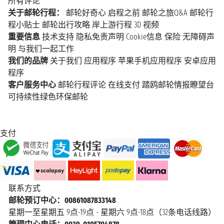
所有评论
关于邮轮行程：
邮轮好奇心
启程之前
邮轮之旅Q&A
邮轮行
程小贴士
邮轮出行攻略
岸上游行程
3D 视频
重要信息
技术支持
隐私免责声明
Cookie信息
保险
无障碍声
明
与我们一起工作
我们的品牌
关于我们
应用程序
苹果手机应用程序
安卓应用
程序
客户服务中心
邮轮行程评论
在线支付
踏鸥邮轮情报瞭望台
可持续性绿色环保邮轮
支付
联系方式
邮轮预订中心：00861087833148
星期一至星期五 9点-19点 - 星期六 9点-18点（32条电话线路）