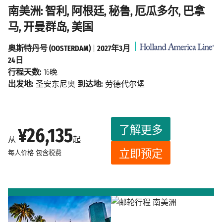
南美洲: 智利, 阿根廷, 秘鲁, 厄瓜多尔, 巴拿
马, 开曼群岛, 美国
奥斯特丹号 (OOSTERDAM)
|
2027年3月
24日
行程天数:
16晚
出发地:
圣安东尼奥
到达地:
劳德代尔堡
了解更多
¥26,135
从
起
立即预定
每人价格
包含税费