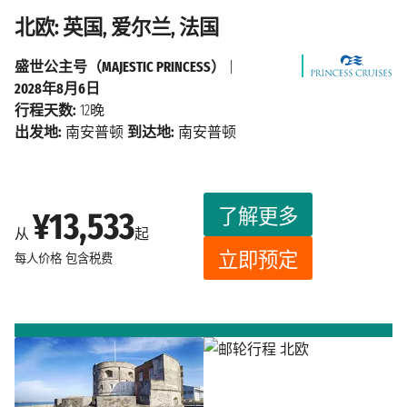
北欧: 英国, 爱尔兰, 法国
盛世公主号（MAJESTIC PRINCESS）
|
2028年8月6日
行程天数:
12晚
出发地:
南安普顿
到达地:
南安普顿
了解更多
¥13,533
从
起
立即预定
每人价格
包含税费