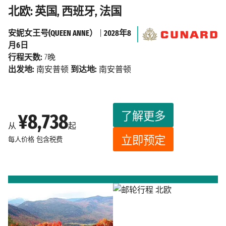
北欧: 英国, 西班牙, 法国
安妮女王号(QUEEN ANNE）
|
2028年8
月6日
行程天数:
7晚
出发地:
南安普顿
到达地:
南安普顿
了解更多
¥8,738
从
起
立即预定
每人价格
包含税费