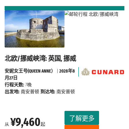
北欧/挪威峡湾: 英国, 挪威
安妮女王号(QUEEN ANNE）
|
2028年8
月27日
行程天数:
7晚
出发地:
南安普顿
到达地:
南安普顿
了解更多
¥9,460
从
起