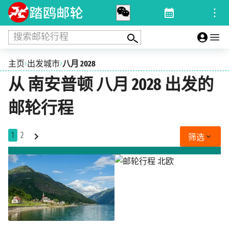
搜索邮轮行程
›
›
主页
出发城市
八月 2028
从 南安普顿 八月 2028 出发的
邮轮行程
1
2
筛选