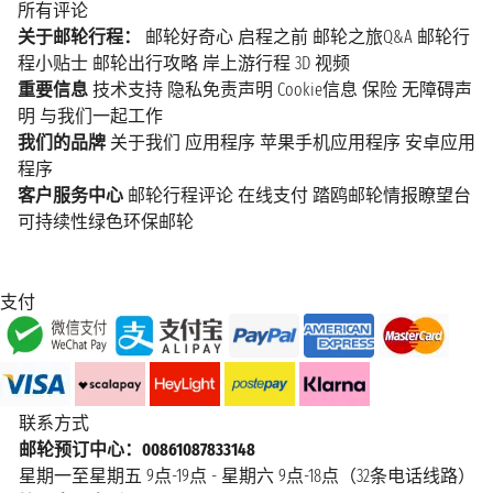
所有评论
关于邮轮行程：
邮轮好奇心
启程之前
邮轮之旅Q&A
邮轮行
程小贴士
邮轮出行攻略
岸上游行程
3D 视频
重要信息
技术支持
隐私免责声明
Cookie信息
保险
无障碍声
明
与我们一起工作
我们的品牌
关于我们
应用程序
苹果手机应用程序
安卓应用
程序
客户服务中心
邮轮行程评论
在线支付
踏鸥邮轮情报瞭望台
可持续性绿色环保邮轮
支付
联系方式
邮轮预订中心：00861087833148
星期一至星期五 9点-19点 - 星期六 9点-18点（32条电话线路）