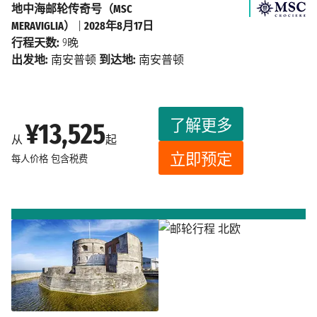
地中海邮轮传奇号（MSC
MERAVIGLIA）
|
2028年8月17日
行程天数:
9晚
出发地:
南安普顿
到达地:
南安普顿
了解更多
¥13,525
从
起
立即预定
每人价格
包含税费