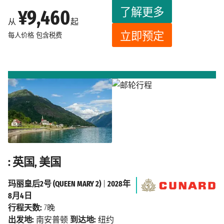
了解更多
¥9,460
从
起
立即预定
每人价格
包含税费
: 英国, 美国
玛丽皇后2号 (QUEEN MARY 2)
|
2028年
8月4日
行程天数:
7晚
出发地:
南安普顿
到达地:
纽约