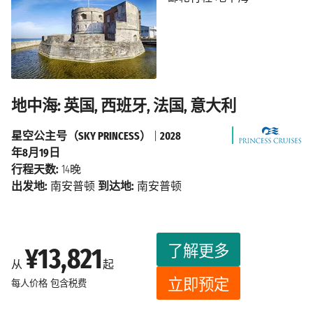
地中海: 英国, 西班牙, 法国, 意大利
星空公主号（SKY PRINCESS）
|
2028
年8月19日
行程天数:
14晚
出发地:
南安普顿
到达地:
南安普顿
了解更多
¥13,821
从
起
立即预定
每人价格
包含税费