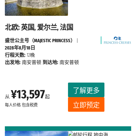
北欧: 英国, 爱尔兰, 法国
盛世公主号（MAJESTIC PRINCESS）
|
2028年8月18日
行程天数:
12晚
出发地:
南安普顿
到达地:
南安普顿
了解更多
¥13,597
从
起
立即预定
每人价格
包含税费