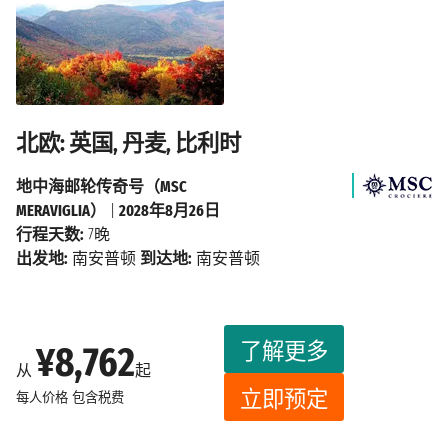
北欧: 英国, 丹麦, 比利时
地中海邮轮传奇号（MSC
MERAVIGLIA）
|
2028年8月26日
行程天数:
7晚
出发地:
南安普顿
到达地:
南安普顿
了解更多
¥8,762
从
起
立即预定
每人价格
包含税费