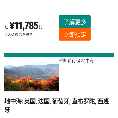
了解更多
¥11,785
从
起
立即预定
每人价格
包含税费
地中海: 英国, 法国, 葡萄牙, 直布罗陀, 西班
牙