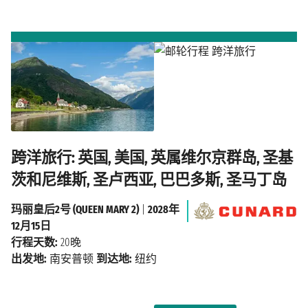
跨洋旅行: 英国, 美国, 英属维尔京群岛, 圣基
茨和尼维斯, 圣卢西亚, 巴巴多斯, 圣马丁岛
玛丽皇后2号 (QUEEN MARY 2)
|
2028年
12月15日
行程天数:
20晚
出发地:
南安普顿
到达地:
纽约