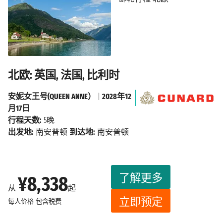
北欧: 英国, 法国, 比利时
安妮女王号(QUEEN ANNE）
|
2028年12
月17日
行程天数:
5晚
出发地:
南安普顿
到达地:
南安普顿
了解更多
¥8,338
从
起
立即预定
每人价格
包含税费