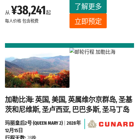
了解更多
¥38,241
从
起
立即预定
每人价格
包含税费
加勒比海: 英国, 美国, 英属维尔京群岛, 圣基
茨和尼维斯, 圣卢西亚, 巴巴多斯, 圣马丁岛
玛丽皇后2号 (QUEEN MARY 2)
|
2028年
12月15日
行程天数:
28晚