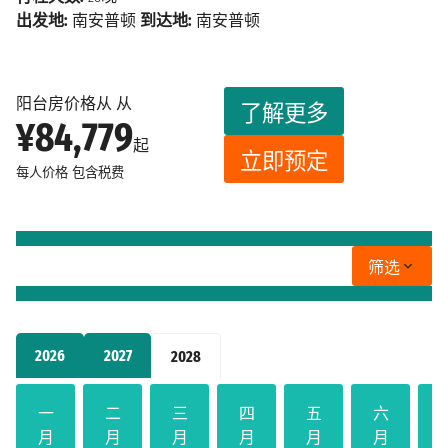
出发地:
南安普顿
到达地:
南安普顿
阳台房价格从 从
了解更多
¥84,779
起
立即预定
每人价格
包含税费
筛选
2026
2027
2028
一
二
三
四
五
六
月
月
月
月
月
月