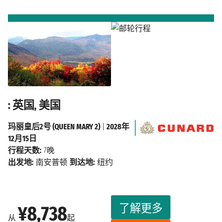
: 英国, 美国
玛丽皇后2号 (QUEEN MARY 2)
|
2028年
12月15日
行程天数:
7晚
出发地:
南安普顿
到达地:
纽约
了解更多
¥8,738
从
起