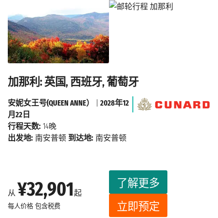
加那利: 英国, 西班牙, 葡萄牙
安妮女王号(QUEEN ANNE）
|
2028年12
月22日
行程天数:
14晚
出发地:
南安普顿
到达地:
南安普顿
了解更多
¥32,901
从
起
立即预定
每人价格
包含税费