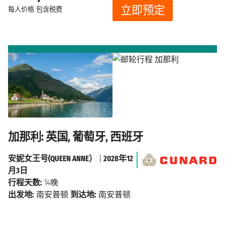
立即预定
每人价格
包含税费
加那利: 英国, 葡萄牙, 西班牙
安妮女王号(QUEEN ANNE）
|
2028年12
月3日
行程天数:
14晚
出发地:
南安普顿
到达地:
南安普顿