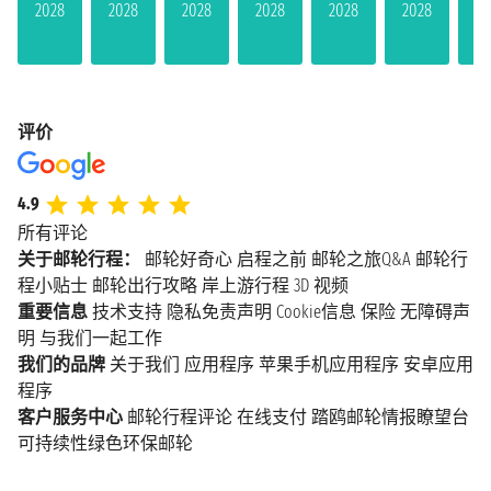
2028
2028
2028
2028
2028
2028
20
评价
4.9
所有评论
关于邮轮行程：
邮轮好奇心
启程之前
邮轮之旅Q&A
邮轮行
程小贴士
邮轮出行攻略
岸上游行程
3D 视频
重要信息
技术支持
隐私免责声明
Cookie信息
保险
无障碍声
明
与我们一起工作
我们的品牌
关于我们
应用程序
苹果手机应用程序
安卓应用
程序
客户服务中心
邮轮行程评论
在线支付
踏鸥邮轮情报瞭望台
可持续性绿色环保邮轮