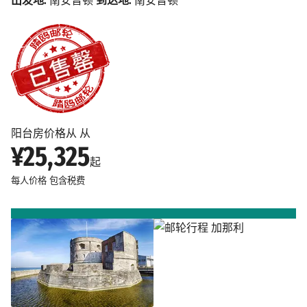
出发地:
南安普顿
到达地:
南安普顿
阳台房价格从 从
¥25,325
起
每人价格
包含税费