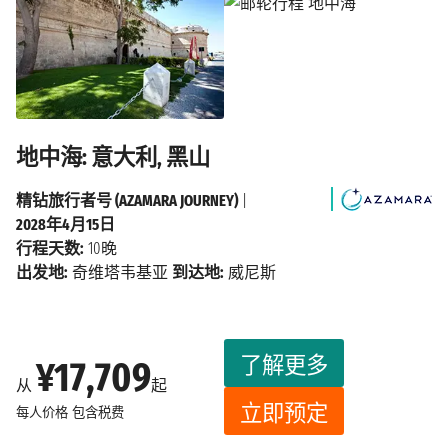
地中海: 意大利, 黑山
精钻旅行者号 (AZAMARA JOURNEY)
|
2028年4月15日
行程天数:
10晚
出发地:
奇维塔韦基亚
到达地:
威尼斯
了解更多
¥17,709
从
起
立即预定
每人价格
包含税费