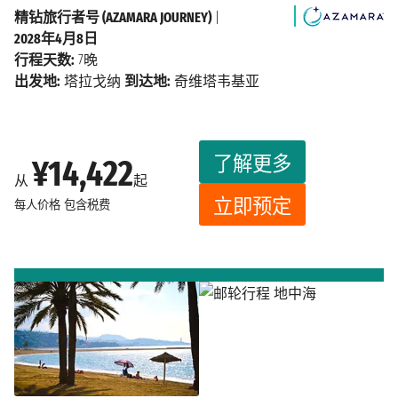
精钻旅行者号 (AZAMARA JOURNEY)
|
2028年4月8日
行程天数:
7晚
出发地:
塔拉戈纳
到达地:
奇维塔韦基亚
了解更多
¥14,422
从
起
立即预定
每人价格
包含税费