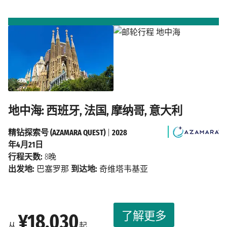
地中海: 西班牙, 法国, 摩纳哥, 意大利
精钻探索号 (AZAMARA QUEST)
|
2028
年4月21日
行程天数:
8晚
出发地:
巴塞罗那
到达地:
奇维塔韦基亚
了解更多
¥18,030
从
起