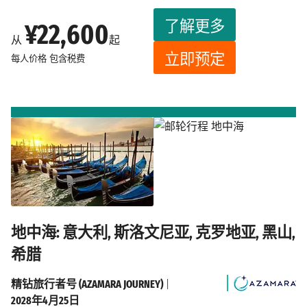
了解更多
¥22,600
从
起
立即预定
每人价格
包含税费
地中海: 意大利, 斯洛文尼亚, 克罗地亚, 黑山,
希腊
精钻旅行者号 (AZAMARA JOURNEY)
|
2028年4月25日