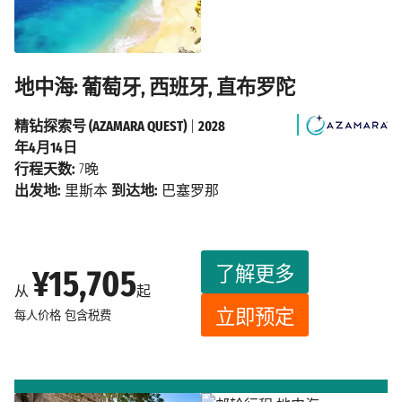
地中海: 葡萄牙, 西班牙, 直布罗陀
精钻探索号 (AZAMARA QUEST)
|
2028
年4月14日
行程天数:
7晚
出发地:
里斯本
到达地:
巴塞罗那
了解更多
¥15,705
从
起
立即预定
每人价格
包含税费