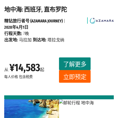
地中海: 西班牙, 直布罗陀
精钻旅行者号 (AZAMARA JOURNEY)
|
2028年4月1日
行程天数:
7晚
出发地:
马拉加
到达地:
塔拉戈纳
了解更多
¥14,583
从
起
立即预定
每人价格
包含税费