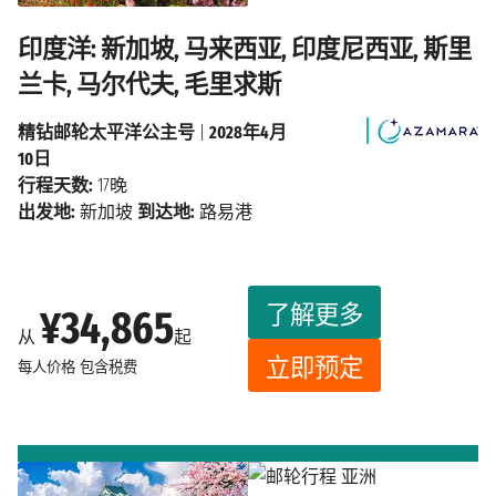
印度洋: 新加坡, 马来西亚, 印度尼西亚, 斯里
兰卡, 马尔代夫, 毛里求斯
精钻邮轮太平洋公主号
|
2028年4月
10日
行程天数:
17晚
出发地:
新加坡
到达地:
路易港
了解更多
¥34,865
从
起
立即预定
每人价格
包含税费