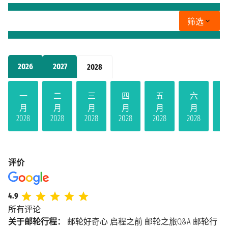
筛选
2026
2027
2028
一
二
三
四
五
六
月
月
月
月
月
月
2028
2028
2028
2028
2028
2028
20
评价
4.9
所有评论
关于邮轮行程：
邮轮好奇心
启程之前
邮轮之旅Q&A
邮轮行