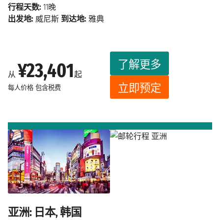
行程天数:
11晚
出发地:
威尼斯
到达地:
雅典
了解更多
¥23,401
从
起
立即预定
每人价格
包含税费
亚洲: 日本, 韩国