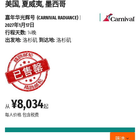
美国, 夏威夷, 墨西哥
嘉年华光辉号 (CARNIVAL RADIANCE)
|
2027年1月17日
行程天数:
14晚
出发地:
洛杉矶
到达地:
洛杉矶
¥8,034
从
起
每人价格
包含税费
筛选