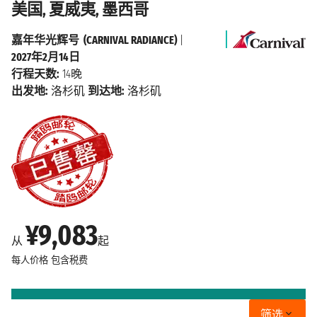
美国, 夏威夷, 墨西哥
嘉年华光辉号 (CARNIVAL RADIANCE)
|
2027年2月14日
行程天数:
14晚
出发地:
洛杉矶
到达地:
洛杉矶
¥9,083
从
起
每人价格
包含税费
筛选