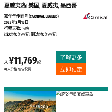
夏威夷岛: 美国, 夏威夷, 墨西哥
嘉年华传奇号 (CARNIVAL LEGEND)
|
2028年2月13日
行程天数:
14晚
出发地:
洛杉矶
到达地:
洛杉矶
了解更多
¥11,769
从
起
立即预定
每人价格
包含税费