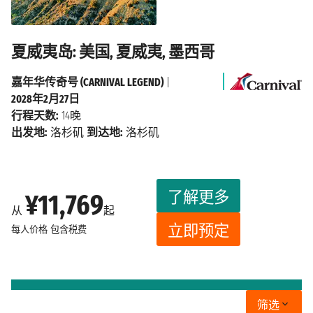
夏威夷岛: 美国, 夏威夷, 墨西哥
嘉年华传奇号 (CARNIVAL LEGEND)
|
2028年2月27日
行程天数:
14晚
出发地:
洛杉矶
到达地:
洛杉矶
了解更多
¥11,769
从
起
立即预定
每人价格
包含税费
筛选