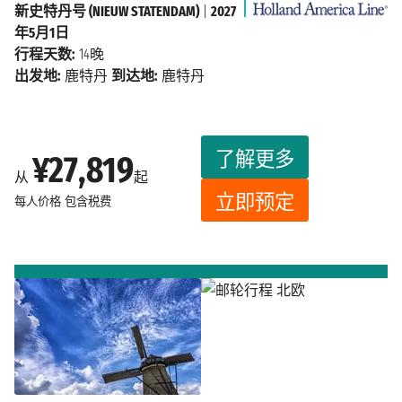
新史特丹号 (NIEUW STATENDAM)
|
2027
年5月1日
行程天数:
14晚
出发地:
鹿特丹
到达地:
鹿特丹
了解更多
¥27,819
从
起
立即预定
每人价格
包含税费