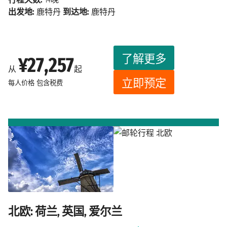
出发地:
鹿特丹
到达地:
鹿特丹
了解更多
¥27,257
从
起
立即预定
每人价格
包含税费
北欧: 荷兰, 英国, 爱尔兰