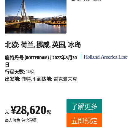
北欧: 荷兰, 挪威, 英国, 冰岛
鹿特丹号 (ROTTERDAM)
|
2027年5月30
日
行程天数:
14晚
出发地:
鹿特丹
到达地:
雷克雅未克
了解更多
¥28,620
从
起
立即预定
每人价格
包含税费