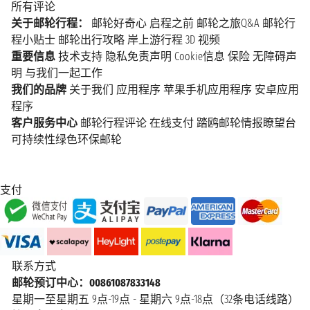
所有评论
关于邮轮行程：
邮轮好奇心
启程之前
邮轮之旅Q&A
邮轮行
程小贴士
邮轮出行攻略
岸上游行程
3D 视频
重要信息
技术支持
隐私免责声明
Cookie信息
保险
无障碍声
明
与我们一起工作
我们的品牌
关于我们
应用程序
苹果手机应用程序
安卓应用
程序
客户服务中心
邮轮行程评论
在线支付
踏鸥邮轮情报瞭望台
可持续性绿色环保邮轮
支付
联系方式
邮轮预订中心：00861087833148
星期一至星期五 9点-19点 - 星期六 9点-18点（32条电话线路）