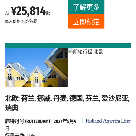
了解更多
¥25,814
从
起
立即预定
每人价格
包含税费
北欧: 荷兰, 挪威, 丹麦, 德国, 芬兰, 爱沙尼亚,
瑞典
鹿特丹号 (ROTTERDAM)
|
2027年5月9
日
行程天数:
14晚