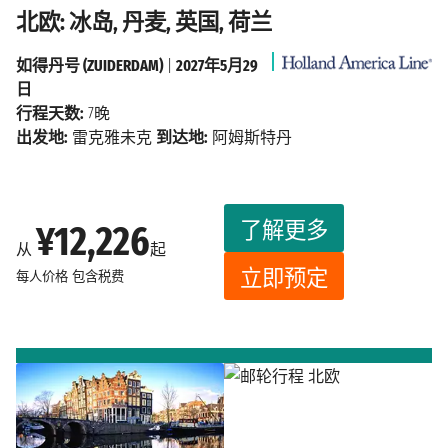
北欧: 冰岛, 丹麦, 英国, 荷兰
如得丹号 (ZUIDERDAM)
|
2027年5月29
日
行程天数:
7晚
出发地:
雷克雅未克
到达地:
阿姆斯特丹
了解更多
¥12,226
从
起
立即预定
每人价格
包含税费