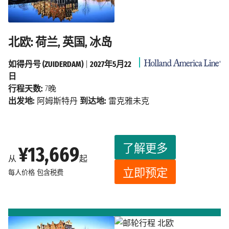
北欧: 荷兰, 英国, 冰岛
如得丹号 (ZUIDERDAM)
|
2027年5月22
日
行程天数:
7晚
出发地:
阿姆斯特丹
到达地:
雷克雅未克
了解更多
¥13,669
从
起
立即预定
每人价格
包含税费