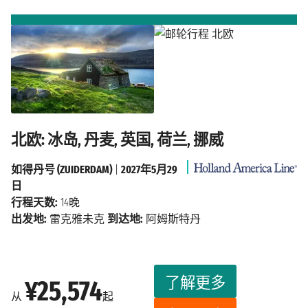
北欧: 冰岛, 丹麦, 英国, 荷兰, 挪威
如得丹号 (ZUIDERDAM)
|
2027年5月29
日
行程天数:
14晚
出发地:
雷克雅未克
到达地:
阿姆斯特丹
了解更多
¥25,574
从
起