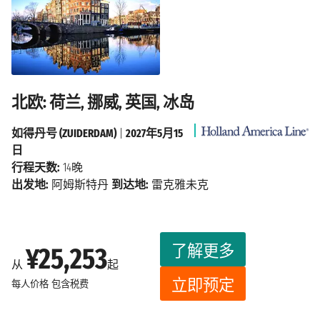
北欧: 荷兰, 挪威, 英国, 冰岛
如得丹号 (ZUIDERDAM)
|
2027年5月15
日
行程天数:
14晚
出发地:
阿姆斯特丹
到达地:
雷克雅未克
了解更多
¥25,253
从
起
立即预定
每人价格
包含税费