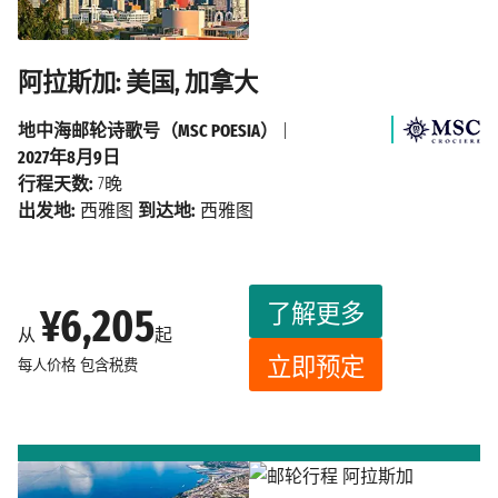
阿拉斯加: 美国, 加拿大
地中海邮轮诗歌号（MSC POESIA）
|
2027年8月9日
行程天数:
7晚
出发地:
西雅图
到达地:
西雅图
了解更多
¥6,205
从
起
立即预定
每人价格
包含税费