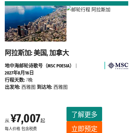
阿拉斯加: 美国, 加拿大
地中海邮轮诗歌号（MSC POESIA）
|
2027年8月16日
行程天数:
7晚
出发地:
西雅图
到达地:
西雅图
了解更多
¥7,007
从
起
立即预定
每人价格
包含税费