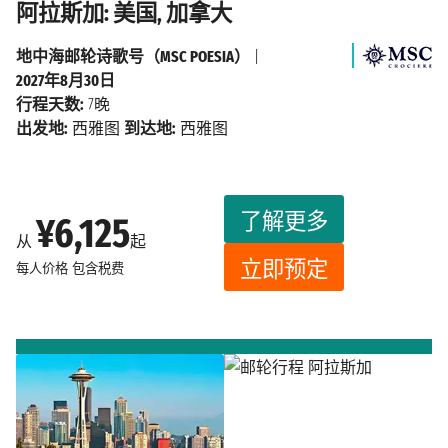
阿拉斯加: 美国, 加拿大
地中海邮轮诗歌号（MSC POESIA）
|
2027年8月30日
行程天数:
7晚
出发地:
西雅图
到达地:
西雅图
了解更多
¥6,125
从
起
立即预定
每人价格
包含税费