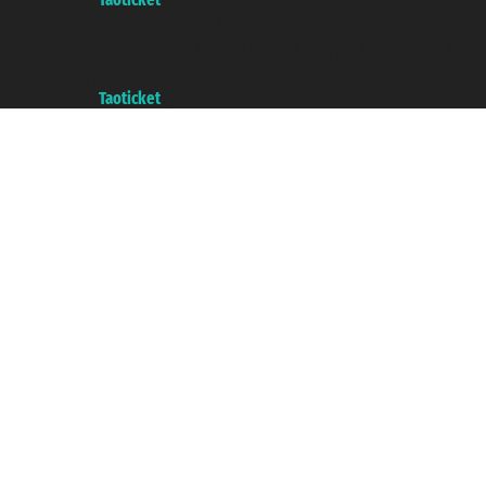
Copyright © 2007/2026 踏鸥邮轮 版权所有
增值税税号: 06206400720 - 已注册意大利工商会, REA 433093 - 省授
权号 n° 6167/131601
A portal of the
Taoticket
group