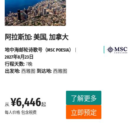
阿拉斯加: 美国, 加拿大
地中海邮轮诗歌号（MSC POESIA）
|
2027年8月23日
行程天数:
7晚
出发地:
西雅图
到达地:
西雅图
了解更多
¥6,446
从
起
立即预定
每人价格
包含税费