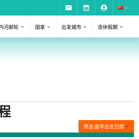
内河邮轮
国家
出发城市
连休假期
行程
筛选:
最早出发日期