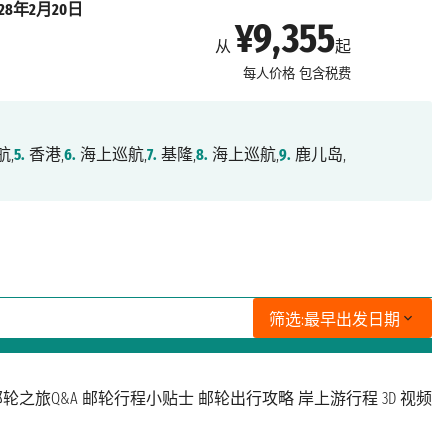
028年2月20日
¥9,355
从
起
每人价格
包含税费
航,
5.
香港,
6.
海上巡航,
7.
基隆,
8.
海上巡航,
9.
鹿儿岛,
筛选:
最早出发日期
轮之旅Q&A
邮轮行程小贴士
邮轮出行攻略
岸上游行程
3D 视频