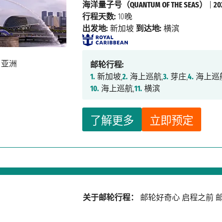
海洋量子号（QUANTUM OF THE SEAS）
|
2
行程天数:
10晚
出发地:
新加坡
到达地:
横滨
邮轮行程:
1.
新加坡,
2.
海上巡航,
3.
芽庄,
4.
海上巡
10.
海上巡航,
11.
横滨
了解更多
立即预定
关于邮轮行程：
邮轮好奇心
启程之前
邮