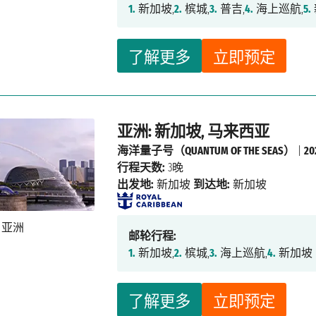
1.
新加坡,
2.
槟城,
3.
普吉,
4.
海上巡航,
5.
了解更多
立即预定
亚洲: 新加坡, 马来西亚
海洋量子号（QUANTUM OF THE SEAS）
|
2
行程天数:
3晚
出发地:
新加坡
到达地:
新加坡
邮轮行程:
1.
新加坡,
2.
槟城,
3.
海上巡航,
4.
新加坡
了解更多
立即预定