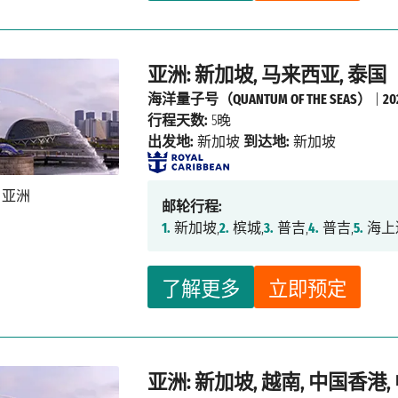
亚洲: 新加坡, 马来西亚, 泰国
海洋量子号（QUANTUM OF THE SEAS）
|
2
行程天数:
5晚
出发地:
新加坡
到达地:
新加坡
邮轮行程:
1.
新加坡,
2.
槟城,
3.
普吉,
4.
普吉,
5.
海上
了解更多
立即预定
亚洲: 新加坡, 越南, 中国香港,