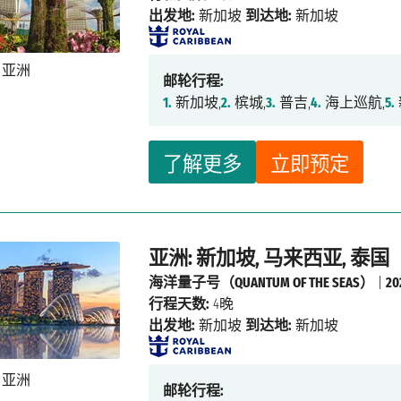
出发地:
新加坡
到达地:
新加坡
邮轮行程:
1.
新加坡,
2.
槟城,
3.
普吉,
4.
海上巡航,
5.
了解更多
立即预定
亚洲: 新加坡, 马来西亚, 泰国
海洋量子号（QUANTUM OF THE SEAS）
|
2
行程天数:
4晚
出发地:
新加坡
到达地:
新加坡
邮轮行程: