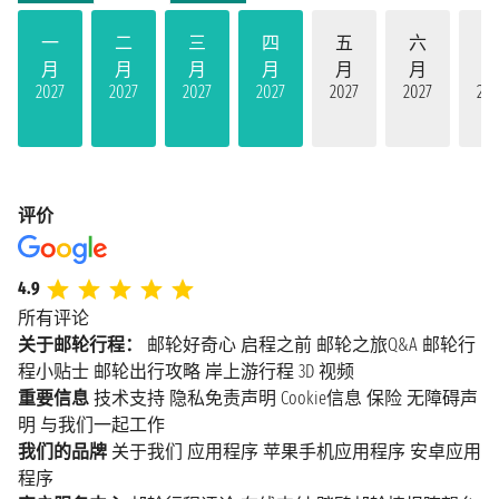
一
二
三
四
五
六
月
月
月
月
月
月
2027
2027
2027
2027
2027
2027
202
评价
4.9
所有评论
关于邮轮行程：
邮轮好奇心
启程之前
邮轮之旅Q&A
邮轮行
程小贴士
邮轮出行攻略
岸上游行程
3D 视频
重要信息
技术支持
隐私免责声明
Cookie信息
保险
无障碍声
明
与我们一起工作
我们的品牌
关于我们
应用程序
苹果手机应用程序
安卓应用
程序