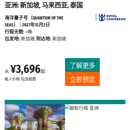
亚洲: 新加坡, 马来西亚, 泰国
海洋量子号（QUANTUM OF THE
SEAS）
|
2027年12月2日
行程天数:
4晚
出发地:
新加坡
到达地:
新加坡
了解更多
¥3,696
从
起
立即预定
每人价格
包含税费