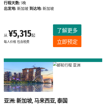
行程天数:
5晚
出发地:
新加坡
到达地:
新加坡
了解更多
¥5,315
从
起
立即预定
每人价格
包含税费
亚洲: 新加坡, 马来西亚, 泰国