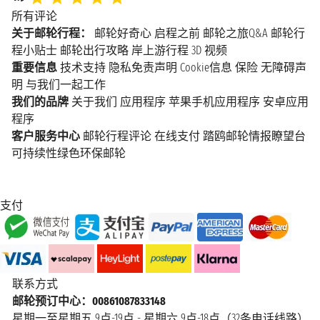
所有评论
关于邮轮行程：
邮轮好奇心
启程之前
邮轮之旅Q&A
邮轮行
程小贴士
邮轮出行攻略
岸上游行程
3D 视频
重要信息
技术支持
隐私免责声明
Cookie信息
保险
无障碍声
明
与我们一起工作
我们的品牌
关于我们
应用程序
苹果手机应用程序
安卓应用
程序
客户服务中心
邮轮行程评论
在线支付
踏鸥邮轮情报瞭望台
可持续性绿色环保邮轮
支付
联系方式
邮轮预订中心：00861087833148
星期一至星期五 9点-19点 - 星期六 9点-18点（32条电话线路）