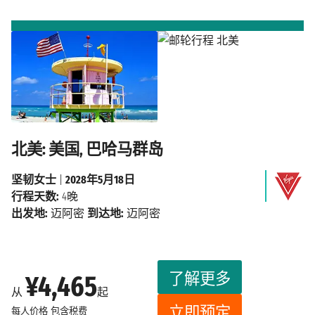
北美: 美国, 巴哈马群岛
坚韧女士
|
2028年5月18日
行程天数:
4晚
出发地:
迈阿密
到达地:
迈阿密
了解更多
¥4,465
从
起
立即预定
每人价格
包含税费