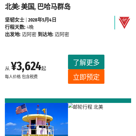
北美: 美国, 巴哈马群岛
坚韧女士
|
2028年5月4日
行程天数:
4晚
出发地:
迈阿密
到达地:
迈阿密
了解更多
¥3,624
从
起
立即预定
每人价格
包含税费