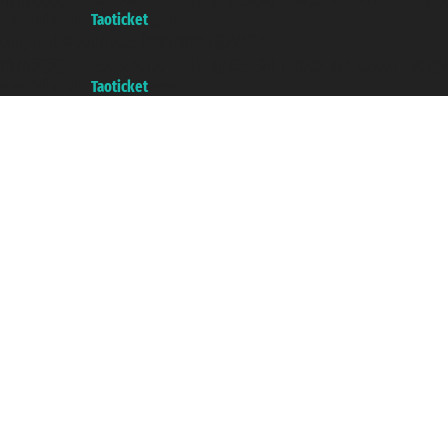
A portal of the
Taoticket
group
Copyright © 2007/2026 踏鸥邮轮 版权所有
增值税税号: 06206400720 - 已注册意大利工商会, REA 433093 - 省授权号 n
A portal of the
Taoticket
group