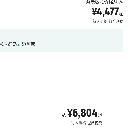
海景客舱价格从 从
¥4,477
起
每人价格
包含税费
米尼群岛,
7.
迈阿密
¥6,804
从
起
每人价格
包含税费