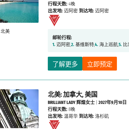
行程天数:
4晚
出发地:
迈阿密
到达地:
迈阿密
邮轮行程:
1.
迈阿密,
2.
基维斯特,
4.
海上巡航,
5.
比
了解更多
立即预定
北美: 加拿大, 美国
BRILLIANT LADY 辉煌女士
|
2027年9月10日
行程天数:
8晚
出发地:
温哥华
到达地:
洛杉矶