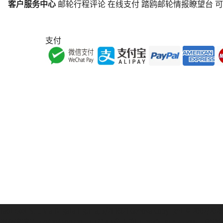
客户服务中心
邮轮行程评论
在线支付
踏鸥邮轮情报瞭望台
可
支付
Taoticket S.r.l. Via Brigata Liguria, 3/21 16121 Genova Copyright 
增值税税号: 06206400720 - 已注册意大利工商会, REA 433093 - 省授权号 n