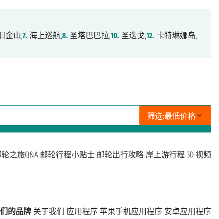
旧金山,
7.
海上巡航,
8.
圣塔巴巴拉,
10.
圣迭戈,
12.
卡特琳娜岛,
筛选:
最低价格
轮之旅Q&A
邮轮行程小贴士
邮轮出行攻略
岸上游行程
3D 视频
们的品牌
关于我们
应用程序
苹果手机应用程序
安卓应用程序