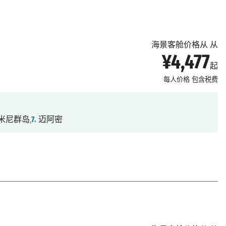
海景客舱价格从 从
¥4,477
起
每人价格
包含税费
米尼群岛,
7.
迈阿密