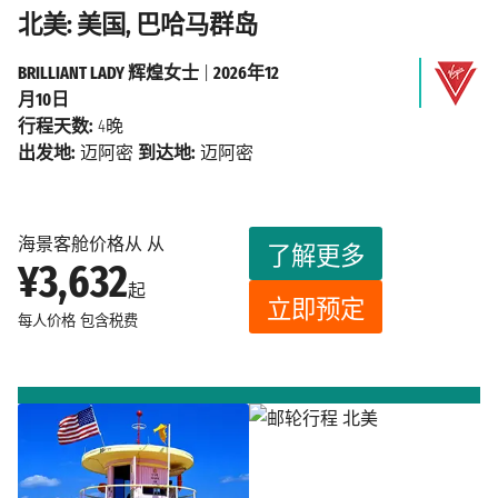
北美: 美国, 巴哈马群岛
BRILLIANT LADY 辉煌女士
|
2026年12
月10日
行程天数:
4晚
出发地:
迈阿密
到达地:
迈阿密
海景客舱价格从 从
了解更多
¥3,632
起
立即预定
每人价格
包含税费