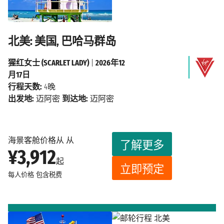
北美: 美国, 巴哈马群岛
猩红女士 (SCARLET LADY)
|
2026年12
月17日
行程天数:
4晚
出发地:
迈阿密
到达地:
迈阿密
海景客舱价格从 从
了解更多
¥3,912
起
立即预定
每人价格
包含税费