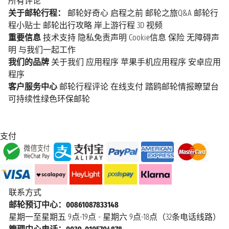
所有评论
关于邮轮行程：
邮轮好奇心
启程之前
邮轮之旅Q&A
邮轮行
程小贴士
邮轮出行攻略
岸上游行程
3D 视频
重要信息
技术支持
隐私免责声明
Cookie信息
保险
无障碍声
明
与我们一起工作
我们的品牌
关于我们
应用程序
苹果手机应用程序
安卓应用
程序
客户服务中心
邮轮行程评论
在线支付
踏鸥邮轮情报瞭望台
可持续性绿色环保邮轮
支付
联系方式
邮轮预订中心：00861087833148
星期一至星期五 9点-19点 - 星期六 9点-18点（32条电话线路）