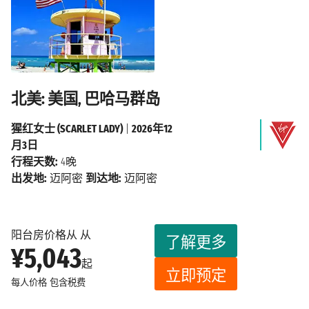
北美: 美国, 巴哈马群岛
猩红女士 (SCARLET LADY)
|
2026年12
月3日
行程天数:
4晚
出发地:
迈阿密
到达地:
迈阿密
阳台房价格从 从
了解更多
¥5,043
起
立即预定
每人价格
包含税费