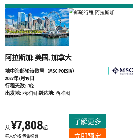
阿拉斯加: 美国, 加拿大
地中海邮轮诗歌号（MSC POESIA）
|
2027年7月19日
行程天数:
7晚
出发地:
西雅图
到达地:
西雅图
了解更多
¥7,808
从
起
立即预定
每人价格
包含税费