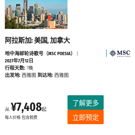
阿拉斯加: 美国, 加拿大
地中海邮轮诗歌号（MSC POESIA）
|
2027年7月12日
行程天数:
7晚
出发地:
西雅图
到达地:
西雅图
了解更多
¥7,408
从
起
立即预定
每人价格
包含税费