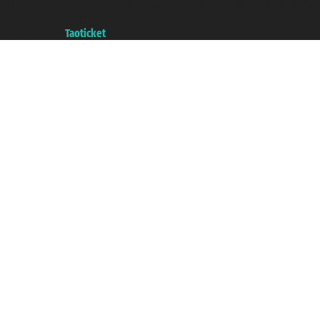
增值税税号: 06206400720 - 已注册意大利工商会, REA 433093 - 省授
权号 n° 6167/131601
A portal of the
Taoticket
group