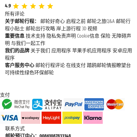
4.9
所有评论
关于邮轮行程：
邮轮好奇心
启程之前
邮轮之旅Q&A
邮轮行
程小贴士
邮轮出行攻略
岸上游行程
3D 视频
重要信息
技术支持
隐私免责声明
Cookie信息
保险
无障碍声
明
与我们一起工作
我们的品牌
关于我们
应用程序
苹果手机应用程序
安卓应用
程序
客户服务中心
邮轮行程评论
在线支付
踏鸥邮轮情报瞭望台
可持续性绿色环保邮轮
支付
联系方式
邮轮预订中心：00861087833148