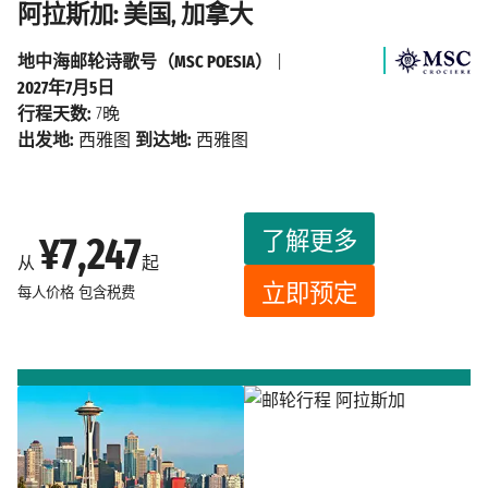
阿拉斯加: 美国, 加拿大
地中海邮轮诗歌号（MSC POESIA）
|
2027年7月5日
行程天数:
7晚
出发地:
西雅图
到达地:
西雅图
了解更多
¥7,247
从
起
立即预定
每人价格
包含税费