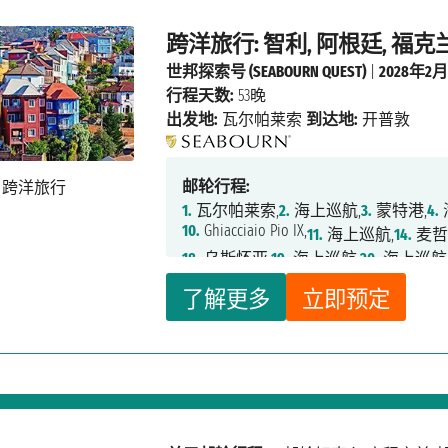
跨洋旅行: 智利, 阿根廷, 福克
世邦探索号 (SEABOURN QUEST)
|
2028年2
行程天数:
53晚
出发地:
瓦尔帕莱索
到达地:
开普敦
邮轮行程:
1.
瓦尔帕莱索,
2.
海上巡航,
3.
蒙特港,
4.
10.
Ghiacciaio Pio IX,
11.
海上巡航,
14.
麦哲
18.
乌斯怀亚,
19.
海上巡航,
20.
海上巡航
25.
海上巡航,
26.
海上巡航,
27.
海上巡航
了解更多
立即预定
32.
海上巡航,
33.
海上巡航,
34.
蒙德维的
38.
海上巡航,
39.
海上巡航,
40.
海上巡航
45.
Tristan da Cunha,
46.
海上巡航,
47.
海
52.
理查兹贝,
53.
马普托,
54.
海上巡航,
55
59.
海上巡航,
60.
开普敦,
61.
开普敦