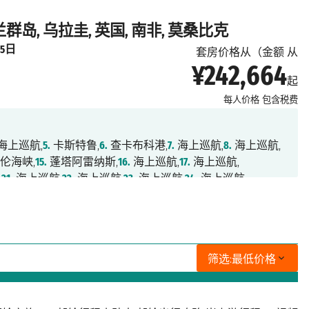
兰群岛, 乌拉圭, 英国, 南非, 莫桑比克
月5日
套房价格从（金额 从
¥242,664
起
每人价格
包含税费
海上巡航,
5.
卡斯特鲁,
6.
查卡布科港,
7.
海上巡航,
8.
海上巡航,
伦海峡,
15.
蓬塔阿雷纳斯,
16.
海上巡航,
17.
海上巡航,
,
21.
海上巡航,
22.
海上巡航,
23.
海上巡航,
24.
海上巡航,
,
28.
海上巡航,
29.
海上巡航,
30.
斯坦利港,
31.
海上巡航,
亚,
35.
布宜诺斯艾利斯,
36.
布宜诺斯艾利斯,
37.
海上巡航,
44.
Tristan da Cunha,
,
41.
海上巡航,
42.
海上巡航,
43.
海上巡航,
上巡航,
48.
海上巡航,
49.
海上巡航,
50.
海上巡航,
51.
海上巡航,
筛选:
最低价格
.
德班,
56.
海上巡航,
57.
伊丽莎白港,
58.
莫塞尔湾,