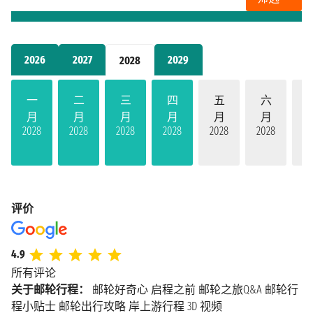
2026
2027
2029
2028
一
二
三
四
五
六
月
月
月
月
月
月
2028
2028
2028
2028
2028
2028
20
评价
4.9
所有评论
关于邮轮行程：
邮轮好奇心
启程之前
邮轮之旅Q&A
邮轮行
程小贴士
邮轮出行攻略
岸上游行程
3D 视频