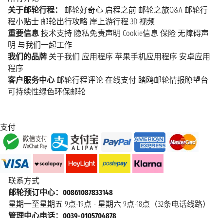
关于邮轮行程：
邮轮好奇心
启程之前
邮轮之旅Q&A
邮轮行
程小贴士
邮轮出行攻略
岸上游行程
3D 视频
重要信息
技术支持
隐私免责声明
Cookie信息
保险
无障碍声
明
与我们一起工作
我们的品牌
关于我们
应用程序
苹果手机应用程序
安卓应用
程序
客户服务中心
邮轮行程评论
在线支付
踏鸥邮轮情报瞭望台
可持续性绿色环保邮轮
支付
联系方式
邮轮预订中心：00861087833148
星期一至星期五 9点-19点 - 星期六 9点-18点（32条电话线路）
管理中心电话：0039-0105704878