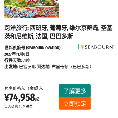
跨洋旅行: 西班牙, 葡萄牙, 维尔京群岛, 圣基
茨和尼维斯, 法国, 巴巴多斯
世邦凯旋号 (SEABOURN OVATION)
|
2027年11月6日
行程天数:
21晚
出发地:
巴塞罗那
到达地:
布里奇顿（巴巴多斯）
套房价格从（金额 从
了解更多
¥74,958
起
立即预定
每人价格
包含税费