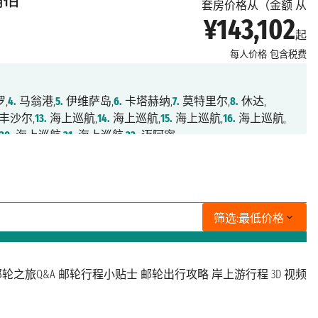
月1日
套房价格从（金额 从
¥143,102
起
每人价格
包含税费
,
4.
马翁港,
5.
伊维萨岛,
6.
卡塔赫纳,
7.
莫特里尔,
8.
休达,
丰沙尔,
13.
海上巡航,
14.
海上巡航,
15.
海上巡航,
16.
海上巡航,
20.
海上巡航,
21.
海上巡航,
22.
迈阿密
筛选:
最低价格
轮之旅Q&A
邮轮行程小贴士
邮轮出行攻略
岸上游行程
3D 视频