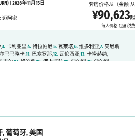
RN)
|
2026年11月15日
套房价格从（金额 从
¥90,623
起
:
迈阿密
每人价格
包含税费
,
3.
卡利亚里,
4.
特拉帕尼,
5.
瓦莱塔,
6.
维多利亚,
7.
突尼斯,
尔马马略卡,
11.
巴塞罗那,
12.
瓦伦西亚,
13.
卡塔赫纳,
丹吉尔,
17.
加的斯,
18.
海上巡航,
19.
波尔图,
20.
波尔图,
海上巡航,
24.
圣托斯特凡诺港,
25.
海上巡航,
26.
海上巡航,
9.
海上巡航,
30.
海上巡航,
31.
海上巡航,
32.
海上巡航,
5.
迈阿密
, 葡萄牙, 美国