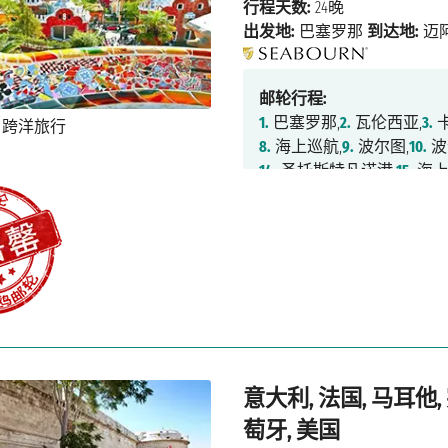
行程天数:
24晚
出发地:
巴塞罗那
到达地:
迈
邮轮行程:
1.
巴塞罗那,
2.
瓦伦西亚,
3.
卡
8.
海上巡航,
9.
波尔图,
10.
波
14.
圣托斯特凡诺港,
15.
海上
20.
海上巡航,
21.
海上巡航,
2
意大利, 法国, 马耳他,
萄牙, 美国