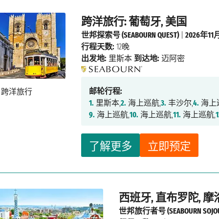
跨洋旅行: 葡萄牙, 美国
世邦探索号 (SEABOURN QUEST)
|
2026年11
行程天数:
12晚
出发地:
里斯本
到达地:
迈阿密
邮轮行程:
1.
里斯本,
2.
海上巡航,
3.
丰沙尔,
4.
海上
9.
海上巡航,
10.
海上巡航,
11.
海上巡航,
1
了解更多
立即预定
西班牙, 直布罗陀, 摩洛
世邦旅行者号 (SEABOURN SOJOU