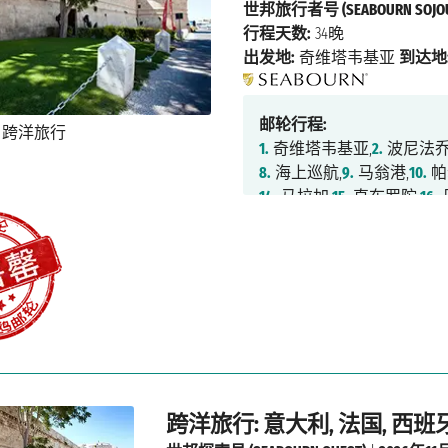
世邦旅行者号 (SEABOURN SOJOU
行程天数:
34晚
出发地:
奇维塔韦基亚
到达地
邮轮行程:
1.
奇维塔韦基亚,
2.
波尼法乔
8.
海上巡航,
9.
马翁港,
10.
帕
14.
马拉加,
15.
直布罗陀,
16.
21.
里斯本,
22.
海上巡航,
23.
27.
海上巡航,
28.
海上巡航,
2
33.
海上巡航,
34.
海上巡航,
3
跨洋旅行: 意大利, 法国, 西班牙