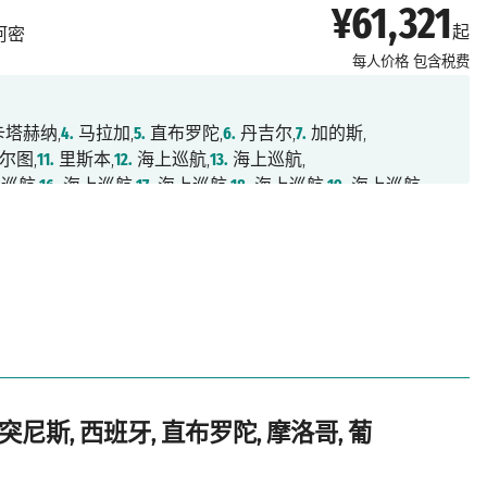
¥61,321
起
阿密
每人价格
包含税费
塔赫纳,
4.
马拉加,
5.
直布罗陀,
6.
丹吉尔,
7.
加的斯,
尔图,
11.
里斯本,
12.
海上巡航,
13.
海上巡航,
巡航,
16.
海上巡航,
17.
海上巡航,
18.
海上巡航,
19.
海上巡航,
2.
海上巡航,
23.
海上巡航,
24.
海上巡航,
25.
迈阿密
 突尼斯, 西班牙, 直布罗陀, 摩洛哥, 葡