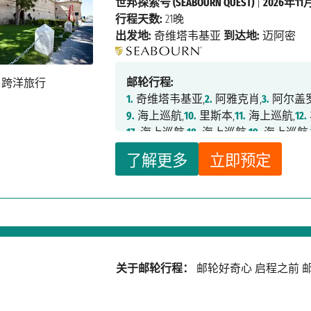
世邦探索号 (SEABOURN QUEST)
|
2026年11
行程天数:
21晚
出发地:
奇维塔韦基亚
到达地:
迈阿密
邮轮行程:
1.
奇维塔韦基亚,
2.
阿雅克肖,
3.
阿尔盖罗
9.
海上巡航,
10.
里斯本,
11.
海上巡航,
12.
17.
海上巡航,
18.
海上巡航,
19.
海上巡航,
了解更多
立即预定
关于邮轮行程：
邮轮好奇心
启程之前
邮