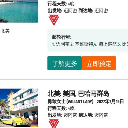
行程天数:
4晚
出发地:
迈阿密
到达地:
迈阿密
邮轮行程:
1.
迈阿密,
2.
基维斯特,
4.
海上巡航,
5.
比
了解更多
立即预定
北美: 美国, 巴哈马群岛
勇敢女士 (VALIANT LADY)
|
2027年7月15日
行程天数:
4晚
出发地:
迈阿密
到达地:
迈阿密