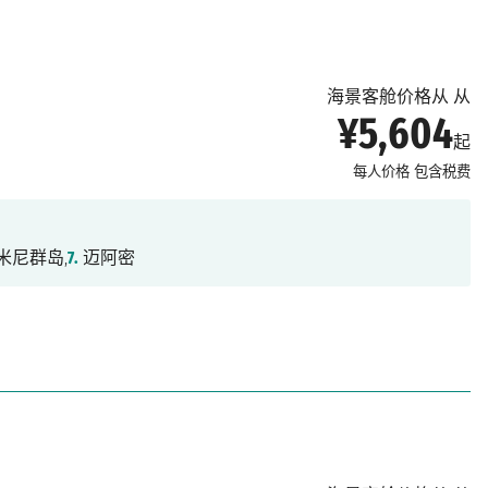
海景客舱价格从 从
¥5,604
起
每人价格
包含税费
米尼群岛,
7.
迈阿密