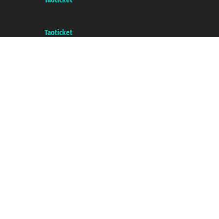
Copyright © 2007/2026 踏鸥邮轮 版权所有
增值税税号: 06206400720 - 已注册意大利工商会, REA 433093 - 省授权号 n
A portal of the
Taoticket
group