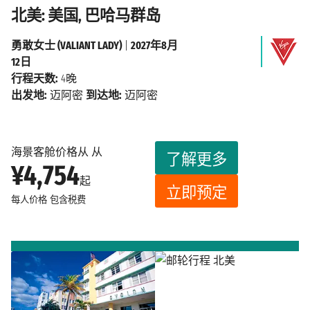
北美: 美国, 巴哈马群岛
勇敢女士 (VALIANT LADY)
|
2027年8月
12日
行程天数:
4晚
出发地:
迈阿密
到达地:
迈阿密
海景客舱价格从 从
了解更多
¥4,754
起
立即预定
每人价格
包含税费