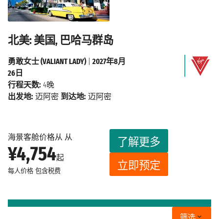
北美: 美国, 巴哈马群岛
勇敢女士 (VALIANT LADY)
|
2027年8月
26日
行程天数:
4晚
出发地:
迈阿密
到达地:
迈阿密
海景客舱价格从 从
了解更多
¥4,754
起
立即预定
每人价格
包含税费
筛选